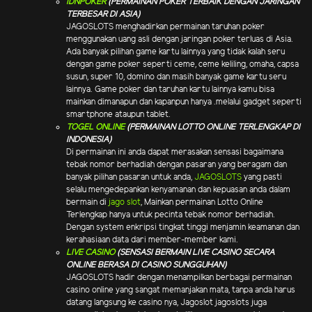
IDNPOKER
(PERMAINAN POKER TERBAIK DENGAN JARINGAN
TERBESAR DI ASIA)
JAGOSLOTS menghadirkan permainan taruhan poker
menggunakan uang asli dengan jaringan poker terluas di Asia.
Ada banyak pilihan game kartu lainnya yang tidak kalah seru
dengan game poker seperti ceme, ceme keliling, omaha, capsa
susun, super 10, domino dan masih banyak game kartu seru
lainnya. Game poker dan taruhan kartu lainnya kamu bisa
mainkan dimanapun dan kapanpun hanya .melalui gadget seperti
smartphone ataupun tablet.
TOGEL ONLINE
(PERMAINAN LOTTO ONLINE TERLENGKAP DI
INDONESIA)
Di permainan ini anda dapat merasakan sensasi bagaimana
tebak nomor berhadiah dengan pasaran yang beragam dan
banyak pilihan pasaran untuk anda,
JAGOSLOTS
yang pasti
selalu mengedepankan kenyamanan dan kepuasan anda dalam
bermain di
jago slot
, Mainkan permainan Lotto Online
Terlengkap hanya untuk pecinta tebak nomor berhadiah.
Dengan system enkripsi tingkat tinggi menjamin keamanan dan
kerahasiaan data dari member-member kami.
LIVE CASINO
(SENSASI BERMAIN LIVE CASINO SECARA
ONLINE BERASA DI CASINO SUNGGUHAN)
JAGOSLOTS hadir dengan menampilkan berbagai permainan
casino online yang sangat memanjakan mata, tanpa anda harus
datang langsung ke casino nya, Jagoslot jagoslots juga