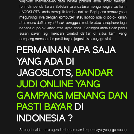
wajibkan menyiapakan data resmi pribadi anda untuk mengisi
formulir pendaftaran. Setelah itu anda bisa mengunjungi situs kami
JAGOSLOTS , anda mengklik tombol daftar. Bagi para pemula yang
megunjungi nya dengan komputer atau laptop ada di pojok kanan
atas menu daftar nya. Untuk pengguna mobile atau handphone juga
berada di pojok kanan atas layar anda . Sehingga anda tidak perlu
susah payah lagi mencari tombol daftar di situs kami yang
gampang menang dan pasti bayar jagoslots atau jago slot.
PERMAINAN APA SAJA
YANG ADA DI
JAGOSLOTS,
BANDAR
JUDI ONLINE YANG
GAMPANG MENANG DAN
PASTI BAYAR
DI
INDONESIA ?
Sebagai salah satu agen terbesar dan terpercaya yang gampang