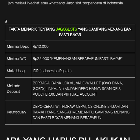
jam melalui livechat atau whatsapp Jago slot terpercaya di indonesia.
g
FAKTA MENARIK TENTANG
JAGOSLOTS
YANG GAMPANG MENANG DAN
PASTI BAYAR
Minimal Depo
Rp10.000
Minimal WD
Rp25.000 *KEMENANGAN BERAPAPUN PASTI BAYAR*
Mata Uang
IDR (Indonesian Rupiah)
BERBAGAI BANK LOKAL, VIA E-WALLET (OVO, DANA,
Metode
GOPAY, LINKAJA, ) MUDAH DEPO HANYA SCAN QRIS,
Deposit
VOUCHER88, DAN VIRTUAL ACCOUNT
DEPO CEPAT, WITHDRAW CEPAT, CS ONLINE 24JAM DAN
Keunggulan
RAMAH YANG SANGAT MEMBANTU, GAMPANG MENANG,
DAN PASTI BAYAR MENANG BERAPAPUN