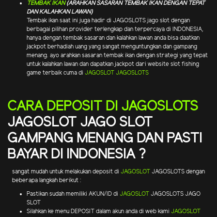
TEMBAK IKAN
(ARAHKAN SASARAN TEMBAK IKAN DENGAN TEPAT
DAN KALAHKAN LAWAN)
Tembak ikan saat ini juga hadir di JAGOSLOTS jago slot dengan
berbagai pilihan provider terlengkap dan terpercaya di INDONESIA,
hanya dengan tembak sasaran dan kalahkan lawan anda bisa daatkan
jackpot berhadiah uang yang sangat menguntungkan dan gampang
menang. ayo arahkan sasaran tembak ikan dengan strategi yang tepat
untuk kalahkan lawan dan dapatkan jackpot dari website slot fishing
game terbaik cuma di
JAGOSLOT
JAGOSLOTS
CARA DEPOSIT DI JAGOSLOTS
JAGOSLOT JAGO SLOT
GAMPANG MENANG DAN PASTI
BAYAR DI INDONESIA ?
sangat mudah untuk melakukan deposit di
JAGOSLOT
JAGOSLOTS dengan
beberapa langkah berikut :
Pastikan sudah memiliki AKUN/ID di
JAGOSLOT
JAGOSLOTS JAGO
SLOT
Silahkan ke menu DEPOSIT dalam akun anda di web kami
JAGOSLOT