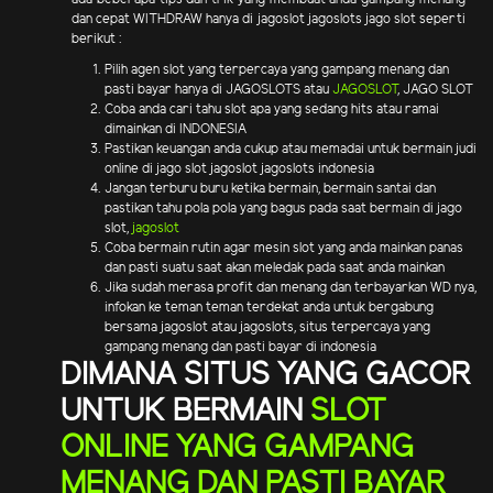
dan cepat WITHDRAW hanya di jagoslot jagoslots jago slot seperti
berikut :
Pilih agen slot yang terpercaya yang gampang menang dan
pasti bayar hanya di JAGOSLOTS atau
JAGOSLOT
, JAGO SLOT
Coba anda cari tahu slot apa yang sedang hits atau ramai
dimainkan di INDONESIA
Pastikan keuangan anda cukup atau memadai untuk bermain judi
online di jago slot jagoslot jagoslots indonesia
Jangan terburu buru ketika bermain, bermain santai dan
pastikan tahu pola pola yang bagus pada saat bermain di jago
slot,
jagoslot
Coba bermain rutin agar mesin slot yang anda mainkan panas
dan pasti suatu saat akan meledak pada saat anda mainkan
Jika sudah merasa profit dan menang dan terbayarkan WD nya,
infokan ke teman teman terdekat anda untuk bergabung
bersama jagoslot atau jagoslots, situs terpercaya yang
gampang menang dan pasti bayar di indonesia
DIMANA SITUS YANG GACOR
UNTUK BERMAIN
SLOT
ONLINE YANG GAMPANG
MENANG DAN PASTI BAYAR