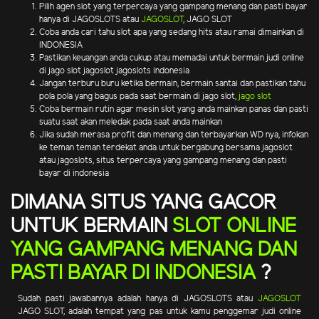
Pilih agen slot yang terpercaya yang gampang menang dan pasti bayar
hanya di JAGOSLOTS atau
JAGOSLOT
, JAGO SLOT
Coba anda cari tahu slot apa yang sedang hits atau ramai dimainkan di
INDONESIA
Pastikan keuangan anda cukup atau memadai untuk bermain judi online
di jago slot jagoslot jagoslots indonesia
Jangan terburu buru ketika bermain, bermain santai dan pastikan tahu
pola pola yang bagus pada saat bermain di jago slot,
jago slot
Coba bermain rutin agar mesin slot yang anda mainkan panas dan pasti
suatu saat akan meledak pada saat anda mainkan
Jika sudah merasa profit dan menang dan terbayarkan WD nya, infokan
ke teman teman terdekat anda untuk bergabung bersama jagoslot
atau jagoslots, situs terpercaya yang gampang menang dan pasti
bayar di indonesia
DIMANA SITUS YANG GACOR
UNTUK BERMAIN
SLOT ONLINE
YANG GAMPANG MENANG DAN
PASTI BAYAR DI INDONESIA
?
Sudah pasti jawabannya adalah hanya di JAGOSLOTS atau
JAGOSLOT
JAGO SLOT, adalah tempat yang pas untuk kamu penggemar judi online