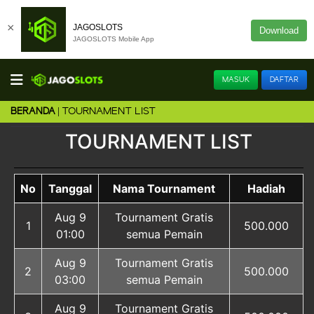
×
JAGOSLOTS
Download
JAGOSLOTS Mobile App
MASUK
DAFTAR
TOURNAMENT LIST
BERANDA
TOURNAMENT LIST
No
Tanggal
Nama Tournament
Hadiah
Aug 9
Tournament Gratis
1
500.000
01:00
semua Pemain
Aug 9
Tournament Gratis
2
500.000
03:00
semua Pemain
Aug 9
Tournament Gratis