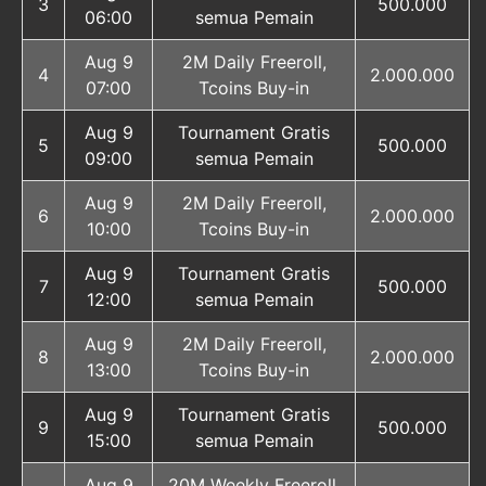
3
500.000
06:00
semua Pemain
Aug 9
2M Daily Freeroll,
4
2.000.000
07:00
Tcoins Buy-in
Aug 9
Tournament Gratis
5
500.000
09:00
semua Pemain
Aug 9
2M Daily Freeroll,
6
2.000.000
10:00
Tcoins Buy-in
Aug 9
Tournament Gratis
7
500.000
12:00
semua Pemain
Aug 9
2M Daily Freeroll,
8
2.000.000
13:00
Tcoins Buy-in
Aug 9
Tournament Gratis
9
500.000
15:00
semua Pemain
Aug 9
20M Weekly Freeroll,