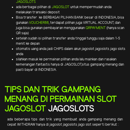
JAGOSLOTS
ada berbagai pilihan di
JAGOSLOT
untuk mempermudah anda
melakukan transaksi deposit
Bisa transfer ke BERBAGAI PILIHAN BANK besar di INDONESIA, bisa
gunakan
VOUCHER88
, terdapat pilihan juga VIRTUAL ACCOUNT, dan
juga bisa gunakan pembayaran menggunakan
QRPAYMENT
(hanya scan
QR saja)
setelah sudah isi pilihan transfer anda tinggal tunggu saja dalam 1-5
menit ke depan
otomatis uang anda jadi CHIPS dalam akun jagoslot jagoslots jago slots
anda
silahkan masuk ke permainan pilihan anda lalu mainkan dan rasakan
kemenangan fantastis hanya di JAGOSLOT,situs gampang menang dan
pasti bayar di INDONESIA.
TIPS DAN TRIK GAMPANG
MENANG DI PERMAINAN SLOT
JAGOSLOT
JAGOSLOTS
ada beberapa tips dan trik yang membuat anda gampang menang dan
cepat WITHDRAW hanya di jagoslot jagoslots jago slot seperti berikut :