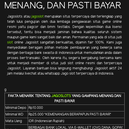
MENANG, DAN PASTI BAYAR
Jagoslots atau
jagoslot
merupakan situs terpercaya dan terlengkap yang
telah lulus pengujian oleh dua lembaga pengawasan situs game online
resmi yaitu pagcor dan bmm testlabs. Dengan kepemilikan dua lisensi
tersebut, tentu bisa menjadi jaminan bahwa kualitas seluruh sistem
maupun game kami sangat baik dan aman. Permainan yang ada di situs judi
slot
online Jagoslot sangatlah berkualitas, dijamin fair 100%. Kami juga
menyediakan beragam pilihan metode pembayaran yang bekerja sama
dengan berbagai bank swasta di indonesia untuk memudahkan anda dalam
proses bertransaksi. Oleh karena itu, segera bergabung bersama kami
untuk menjadi member di situs judi slot online resmi dan terpercaya
Jagoslot. Layanan bantuan bisa langsung menghubungi Jagoslot aktif 24
jam melalui livechat atau whatsapp Jago slot terpercaya di indonesia.
g
FAKTA MENARIK TENTANG
JAGOSLOTS
YANG GAMPANG MENANG DAN
PASTI BAYAR
Minimal Depo
Rp10.000
Minimal WD
Rp25.000 *KEMENANGAN BERAPAPUN PASTI BAYAR*
Mata Uang
IDR (Indonesian Rupiah)
BERBAGAI BANK LOKAL, VIA E-WALLET (OVO, DANA, GOPAY,