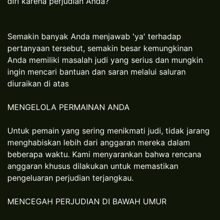
diri karena perjudian Anda?
Semakin banyak Anda menjawab 'ya' terhadap
pertanyaan tersebut, semakin besar kemungkinan
Anda memiliki masalah judi yang serius dan mungkin
ingin mencari bantuan dan saran melalui saluran
diuraikan di atas
MENGELOLA PERMAINAN ANDA
Untuk pemain yang sering menikmati judi, tidak jarang
menghabiskan lebih dari anggaran mereka dalam
beberapa waktu. Kami menyarankan bahwa rencana
anggaran khusus dilakukan untuk memastikan
pengeluaran perjudian terjangkau.
MENCEGAH PERJUDIAN DI BAWAH UMUR