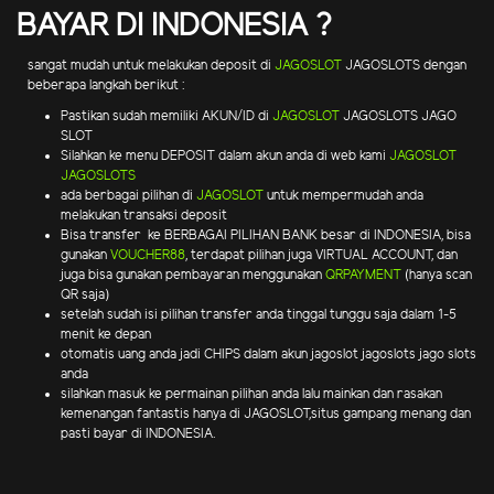
BAYAR DI INDONESIA ?
sangat mudah untuk melakukan deposit di
JAGOSLOT
JAGOSLOTS dengan
beberapa langkah berikut :
Pastikan sudah memiliki AKUN/ID di
JAGOSLOT
JAGOSLOTS JAGO
SLOT
Silahkan ke menu DEPOSIT dalam akun anda di web kami
JAGOSLOT
JAGOSLOTS
ada berbagai pilihan di
JAGOSLOT
untuk mempermudah anda
melakukan transaksi deposit
Bisa transfer ke BERBAGAI PILIHAN BANK besar di INDONESIA, bisa
gunakan
VOUCHER88
, terdapat pilihan juga VIRTUAL ACCOUNT, dan
juga bisa gunakan pembayaran menggunakan
QRPAYMENT
(hanya scan
QR saja)
setelah sudah isi pilihan transfer anda tinggal tunggu saja dalam 1-5
menit ke depan
otomatis uang anda jadi CHIPS dalam akun jagoslot jagoslots jago slots
anda
silahkan masuk ke permainan pilihan anda lalu mainkan dan rasakan
kemenangan fantastis hanya di JAGOSLOT,situs gampang menang dan
pasti bayar di INDONESIA.