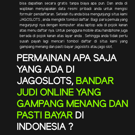
bisa dapatkan secara gratis tanpa biaya apa pun. Dan anda di
wajibkan menyiapakan data resmi pribadi anda untuk mengisi
formulir pendaftaran. Setelah itu anda bisa mengunjungi situs kami
JAGOSLOTS , anda mengklik tombol daftar. Bagi para pemula yang
megunjungi nya dengan komputer atau laptop ada di pojok kanan
atas menu daftar nya. Untuk pengguna mobile atau handphone juga
berada di pojok kanan atas layar anda . Sehingga anda tidak perlu
susah payah lagi mencari tombol daftar di situs kami yang
gampang menang dan pasti bayar jagoslots atau jago slot.
PERMAINAN APA SAJA
YANG ADA DI
JAGOSLOTS,
BANDAR
JUDI ONLINE YANG
GAMPANG MENANG DAN
PASTI BAYAR
DI
INDONESIA ?