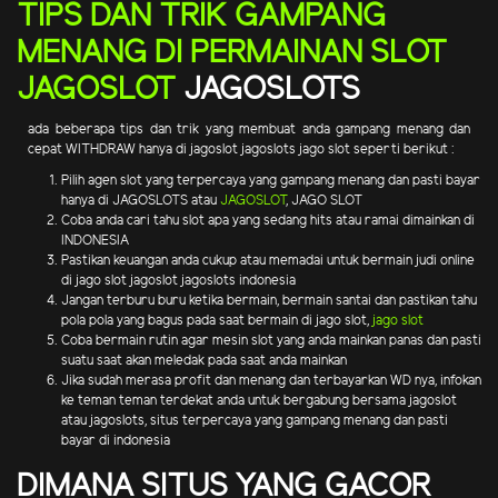
TIPS DAN TRIK GAMPANG
MENANG DI PERMAINAN SLOT
JAGOSLOT
JAGOSLOTS
ada beberapa tips dan trik yang membuat anda gampang menang dan
cepat WITHDRAW hanya di jagoslot jagoslots jago slot seperti berikut :
Pilih agen slot yang terpercaya yang gampang menang dan pasti bayar
hanya di JAGOSLOTS atau
JAGOSLOT
, JAGO SLOT
Coba anda cari tahu slot apa yang sedang hits atau ramai dimainkan di
INDONESIA
Pastikan keuangan anda cukup atau memadai untuk bermain judi online
di jago slot jagoslot jagoslots indonesia
Jangan terburu buru ketika bermain, bermain santai dan pastikan tahu
pola pola yang bagus pada saat bermain di jago slot,
jago slot
Coba bermain rutin agar mesin slot yang anda mainkan panas dan pasti
suatu saat akan meledak pada saat anda mainkan
Jika sudah merasa profit dan menang dan terbayarkan WD nya, infokan
ke teman teman terdekat anda untuk bergabung bersama jagoslot
atau jagoslots, situs terpercaya yang gampang menang dan pasti
bayar di indonesia
DIMANA SITUS YANG GACOR