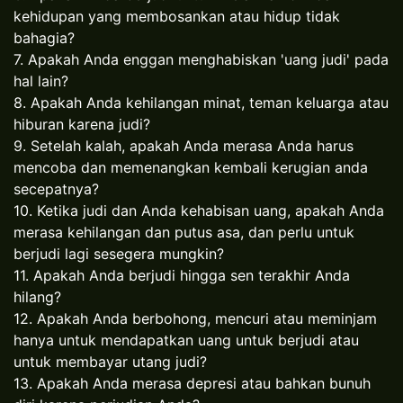
kehidupan yang membosankan atau hidup tidak
bahagia?
7. Apakah Anda enggan menghabiskan 'uang judi' pada
hal lain?
8. Apakah Anda kehilangan minat, teman keluarga atau
hiburan karena judi?
9. Setelah kalah, apakah Anda merasa Anda harus
mencoba dan memenangkan kembali kerugian anda
secepatnya?
10. Ketika judi dan Anda kehabisan uang, apakah Anda
merasa kehilangan dan putus asa, dan perlu untuk
berjudi lagi sesegera mungkin?
11. Apakah Anda berjudi hingga sen terakhir Anda
hilang?
12. Apakah Anda berbohong, mencuri atau meminjam
hanya untuk mendapatkan uang untuk berjudi atau
untuk membayar utang judi?
13. Apakah Anda merasa depresi atau bahkan bunuh