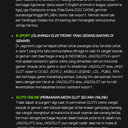
berbagai liga besar dunia seperti English premiere league, spanish la
liga,Liga Champions eropa, Piala Dunia 2022 QATAR, german
bundesliga hingga NFL,NBA, tennis dan esport. Nikmati keseruan
pertandingan melalui live streaming dan menangkan semua bonus
setiap harinya.
E-SPORT
(OLAHRAGA ELEKTRONIK YANG SEDANG BANYAK DI
GEMARI)
Di Jagoslots juga terdapat pilihan untuk pasangan atau taruhan untuk
e-sport yang kita tahu semua bahwa olhraga ini saat ini sangat banyak
di gemari oleh baerbagai orang di INDONESIA, JAGOSLOTS E-sport
merupakan kompetisi game online yang dimainkan oleh profesional
gamer. bnayak jenis game e-sports dihadirkan JAGOSLOT atau JAGO
SLOT seperti CS:GO , DOTA 2 , MOBILE LEGEND , LOL , PUBG , FIFA
dan berbagai game menantang lainnya. Dukung tim dan pemain favorit
kamu dengan bertaruh di JAGOSLOTS atau JAGOSLOT serta raih
kesempatan mendapatkan bonus cashback esport.
SLOTS ONLINE
(PERMAINAN MESIN SLOT SECARA ONLINE)
Tidak dapat di pungkiri lagi saat ini permainan SLOTS online sangat
banyak di gemari oleh banyak kalangan di karenakan gampang menang
dan sangat menghibur di mana kita di buat nyaman dan senang ketika
bermain dengan berbagai kejutan dalam banyak putaran di dalam nya,
JAGOSLOTS atau JAGOSLOT pun sangat sadar akan hal ini maka di