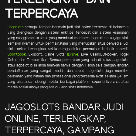
TERPERCAYA
Jagoslots
sebagai tempat bermain judi slot online terbesar di indonesia
yang dilengkapi dengan sistem enkripsi tercepat dan sistem keamanan
yang canggih serta aman yang membuat member Jagoslots atau jago slot
semakin nyaman untuk bermain.Kami yang merupakan situs penyedia judi
slots online terlengkap, selalu menghadirkan permainan terbaik seperti
Sportbook
, E-sport, Game Slots,
IDNlive
, Live Casino,IDNpoker, Togel
Online dan Tembak Ikan. Semua permainan yang ada di situs Jagoslots
atau jagoslot bisa anda mainkan hanya dengan 1 akun saja dengan langkah
pendaftaran yang sangat mudah dan cepat. Jagoslots juga memiliki
pelayanan yang ramah dan profesional yang tersedia aktif selama 24 jam
yang bisa anda hubungi melalui berbagai platform seperti live chat atau
media sosial lainnya yang ada di Jago slots indonesia.
JAGOSLOTS BANDAR JUDI
ONLINE, TERLENGKAP,
TERPERCAYA, GAMPANG