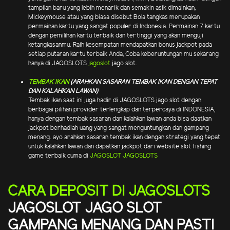
tampilan baru yang lebih menarik dan semakin asik dimainkan,
Mickeymouse atau yang biasa disebut Bola tangkas merupakan
permainan kartu yang sangat populer di Indonesia. Permainan 7 kartu
dengan pemilihan kartu terbaik dan tertinggi yang akan menguji
ketangkasanmu. Raih kesempatan mendapatkan bonus jackpot pada
setiap putaran kartu terbaik Anda, Coba keberuntungan mu sekarang
hanya di JAGOSLOTS
jagoslot
jago slot.
TEMBAK IKAN
(ARAHKAN SASARAN TEMBAK IKAN DENGAN TEPAT
DAN KALAHKAN LAWAN)
Tembak ikan saat ini juga hadir di JAGOSLOTS jago slot dengan
berbagai pilihan provider terlengkap dan terpercaya di INDONESIA,
hanya dengan tembak sasaran dan kalahkan lawan anda bisa daatkan
jackpot berhadiah uang yang sangat menguntungkan dan gampang
menang. ayo arahkan sasaran tembak ikan dengan strategi yang tepat
untuk kalahkan lawan dan dapatkan jackpot dari website slot fishing
game terbaik cuma di
JAGOSLOT
JAGOSLOTS
CARA DEPOSIT DI JAGOSLOTS
JAGOSLOT JAGO SLOT
GAMPANG MENANG DAN PASTI