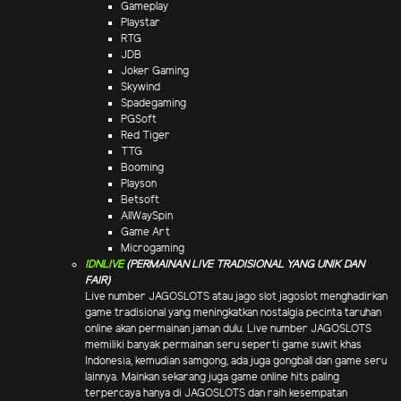
Gameplay
Playstar
RTG
JDB
Joker Gaming
Skywind
Spadegaming
PGSoft
Red Tiger
TTG
Booming
Playson
Betsoft
AllWaySpin
Game Art
Microgaming
IDNLIVE
(PERMAINAN LIVE TRADISIONAL YANG UNIK DAN
FAIR)
Live number JAGOSLOTS atau jago slot jagoslot menghadirkan
game tradisional yang meningkatkan nostalgia pecinta taruhan
online akan permainan jaman dulu. Live number JAGOSLOTS
memiliki banyak permainan seru seperti game suwit khas
Indonesia, kemudian samgong, ada juga gongball dan game seru
lainnya. Mainkan sekarang juga game online hits paling
terpercaya hanya di JAGOSLOTS dan raih kesempatan