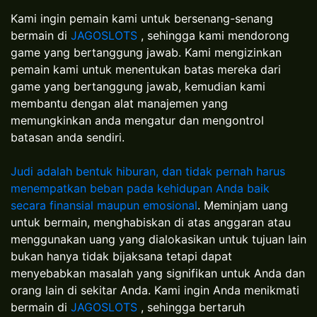
Kami ingin pemain kami untuk bersenang-senang
bermain di
JAGOSLOTS
, sehingga kami mendorong
game yang bertanggung jawab. Kami mengizinkan
pemain kami untuk menentukan batas mereka dari
game yang bertanggung jawab, kemudian kami
membantu dengan alat manajemen yang
memungkinkan anda mengatur dan mengontrol
batasan anda sendiri.
Judi adalah bentuk hiburan, dan tidak pernah harus
menempatkan beban pada kehidupan Anda baik
secara finansial maupun emosional
. Meminjam uang
untuk bermain, menghabiskan di atas anggaran atau
menggunakan uang yang dialokasikan untuk tujuan lain
bukan hanya tidak bijaksana tetapi dapat
menyebabkan masalah yang signifikan untuk Anda dan
orang lain di sekitar Anda. Kami ingin Anda menikmati
bermain di
JAGOSLOTS
, sehingga bertaruh