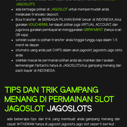
JAGOSLOTS
ada berbagai pilihan di
JAGOSLOT
untuk mempermudah anda
melakukan transaksi deposit
Bisa transfer ke BERBAGAI PILIHAN BANK besar di INDONESIA, bisa
gunakan
VOUCHER88
, terdapat pilihan juga VIRTUAL ACCOUNT, dan
juga bisa gunakan pembayaran menggunakan
QRPAYMENT
(hanya scan
QR saja)
setelah sudah isi pilihan transfer anda tinggal tunggu saja dalam 1-5
menit ke depan
otomatis uang anda jadi CHIPS dalam akun jagoslot jagoslots jago slots
anda
silahkan masuk ke permainan pilihan anda lalu mainkan dan rasakan
kemenangan fantastis hanya di JAGOSLOT,situs gampang menang dan
pasti bayar di INDONESIA.
TIPS DAN TRIK GAMPANG
MENANG DI PERMAINAN SLOT
JAGOSLOT
JAGOSLOTS
ada beberapa tips dan trik yang membuat anda gampang menang dan
cepat WITHDRAW hanya di jagoslot jagoslots jago slot seperti berikut :