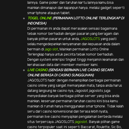
lainnya. Game poker dan taruhan kartu lainnya kamu bisa
mainkan dimanapun dan kapanpun hanya .melalui gadget seperti
smartphone ataupun tablet.
TOGEL ONLINE
(PERMAINAN LOTTO ONLINE TERLENGKAP DI
INDONESIA)
Di permainan ini anda dapat merasakan sensasi bagaimana
tebak nomor berhadiah dengan pasaran yang beragam dan
banyak pilihan pasaran untuk anda,
JAGOSLOTS
yang pasti
selalu mengedepankan kenyamanan dan kepuasan anda dalam
bermain di
jago slot
, Mainkan permainan Lotto Online
Terlengkap hanya untuk pecinta tebak nomor berhadiah.
Dengan system enkripsi tingkat tinggi menjamin keamanan dan
kerahasiaan data dari member-member kami.
LIVE CASINO
(SENSASI BERMAIN LIVE CASINO SECARA
ONLINE BERASA DI CASINO SUNGGUHAN)
JAGOSLOTS hadir dengan menampilkan berbagai permainan
casino online yang sangat memanjakan mata, tanpa anda harus
datang langsung ke casino nya, Jagoslot jagoslots juga
menyediakan banyak berbagai pilihan server yang bisa anda
mainkan. keseruan permainan taruhan casino kini bisa kamu
mainkan di rumah hanya menggunakan smartphone. Tidak kalah
seru dari casino konvensional dan terasa lebih nyata,
permainan live casino menyajikan pengalaman berbeda melalui
situs terpercaya JAGOSLOTS
jagoslot
. Banyak pilihan game
casino terpopuler saat ini seperti Baccarat, Roulette, Sic Bo,