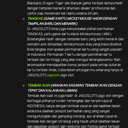
Blackjack, Dragon Tiger dan Banyak game terbaik lainnya hadir
dengan tampilan menarik ditemani dealer profesional dan
cantik siap menemani hari kamu selama 24 jam.
TANGKAS
(GAME KARTU MICKEYMOUSE HADIR DENGAN
TAMPILAN BARU DAN MENARIK)
Di JAGOSLOTS kmai juga menyediakan pilihan permainan
TANGKAS, yaitu game kartu klasik Mickeymouse ( MM )
Bolatangkas hadir dengan tampilan baru yang lebih menarik dan
semakin asik dimainkan, Mickeymouse atau yang biasa disebut
Bola tangkas merupakan permainan kartu yang sangat populer
di Indonesia. Permainan 7 kartu dengan pemilihan kartu
terbaik dan tertinggi yang akan menguji ketangkasanmu. Raih
kesempatan mendapatkan bonus jackpot pada setiap putaran
kartu terbaik Anda, Coba keberuntungan mu sekarang hanya di
JAGOSLOTS
jagoslot
jago slot.
TEMBAK IKAN
(ARAHKAN SASARAN TEMBAK IKAN DENGAN
TEPAT DAN KALAHKAN LAWAN)
Tembak ikan saat ini juga hadir di JAGOSLOTS jago slot dengan
berbagai pilihan provider terlengkap dan terpercaya di
INDONESIA, hanya dengan tembak sasaran dan kalahkan lawan
anda bisa daatkan jackpot berhadiah uang yang sangat
menguntungkan dan gampang menang. ayo arahkan sasaran
tembak ikan dengan strategi yang tepat untuk kalahkan lawan
dan dapatkan jackpot dari website slot fishing game terbaik