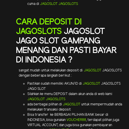
cuma di
JAGOSLOT
JAGOSLOTS
CARA DEPOSIT DI
JAGOSLOTS
JAGOSLOT
JAGO SLOT GAMPANG
MENANG DAN PASTI BAYAR
DI INDONESIA ?
sangat mudah untuk melakukan deposit di
JAGOSLOT
JAGOSLOTS
dengan beberapa langkah berikut :
Pastikan sudah memiliki AKUN/ID di
JAGOSLOT
JAGOSLOTS
JAGO SLOT
Silahkan ke menu DEPOSIT dalam akun anda di web kami
JAGOSLOT
JAGOSLOTS
ada berbagai pilihan di
JAGOSLOT
untuk mempermudah anda
melakukan transaksi deposit
Bisa transfer ke BERBAGAI PILIHAN BANK besar di
INDONESIA, bisa gunakan
VOUCHER88
, terdapat pilihan juga
VIRTUAL ACCOUNT, dan juga bisa gunakan pembayaran