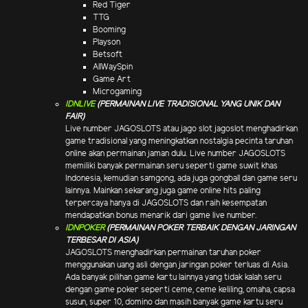
Red Tiger
TTG
Booming
Playson
Betsoft
AllWaySpin
Game Art
Microgaming
IDNLIVE
(PERMAINAN LIVE TRADISIONAL YANG UNIK DAN
FAIR)
Live number JAGOSLOTS atau jago slot jagoslot menghadirkan
game tradisional yang meningkatkan nostalgia pecinta taruhan
online akan permainan jaman dulu. Live number JAGOSLOTS
memiliki banyak permainan seru seperti game suwit khas
Indonesia, kemudian samgong, ada juga gongball dan game seru
lainnya. Mainkan sekarang juga game online hits paling
terpercaya hanya di JAGOSLOTS dan raih kesempatan
mendapatkan bonus menarik dari game live number.
IDNPOKER
(PERMAINAN POKER TERBAIK DENGAN JARINGAN
TERBESAR DI ASIA)
JAGOSLOTS menghadirkan permainan taruhan poker
menggunakan uang asli dengan jaringan poker terluas di Asia.
Ada banyak pilihan game kartu lainnya yang tidak kalah seru
dengan game poker seperti ceme, ceme keliling, omaha, capsa
susun, super 10, domino dan masih banyak game kartu seru