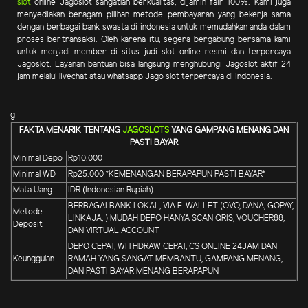
slot
online Jagoslot sangatlah berkualitas, dijamin fair 100%. Kami juga
menyediakan beragam pilihan metode pembayaran yang bekerja sama
dengan berbagai bank swasta di indonesia untuk memudahkan anda dalam
proses bertransaksi. Oleh karena itu, segera bergabung bersama kami
untuk menjadi member di situs judi slot online resmi dan terpercaya
Jagoslot. Layanan bantuan bisa langsung menghubungi Jagoslot aktif 24
jam melalui livechat atau whatsapp Jago slot terpercaya di indonesia.
g
FAKTA MENARIK TENTANG
JAGOSLOTS
YANG GAMPANG MENANG DAN
PASTI BAYAR
Minimal Depo
Rp10.000
Minimal WD
Rp25.000 *KEMENANGAN BERAPAPUN PASTI BAYAR*
Mata Uang
IDR (Indonesian Rupiah)
BERBAGAI BANK LOKAL, VIA E-WALLET (OVO, DANA, GOPAY,
Metode
LINKAJA, ) MUDAH DEPO HANYA SCAN QRIS, VOUCHER88,
Deposit
DAN VIRTUAL ACCOUNT
DEPO CEPAT, WITHDRAW CEPAT, CS ONLINE 24JAM DAN
Keunggulan
RAMAH YANG SANGAT MEMBANTU, GAMPANG MENANG,
DAN PASTI BAYAR MENANG BERAPAPUN