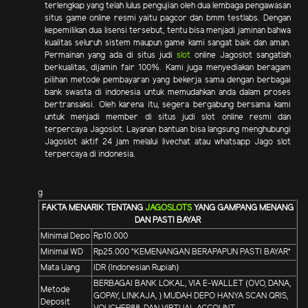
terlengkap yang telah lulus pengujian oleh dua lembaga pengawasan
situs game online resmi yaitu pagcor dan bmm testlabs. Dengan
kepemilikan dua lisensi tersebut, tentu bisa menjadi jaminan bahwa
kualitas seluruh sistem maupun game kami sangat baik dan aman.
Permainan yang ada di situs judi
slot
online Jagoslot sangatlah
berkualitas, dijamin fair 100%. Kami juga menyediakan beragam
pilihan metode pembayaran yang bekerja sama dengan berbagai
bank swasta di indonesia untuk memudahkan anda dalam proses
bertransaksi. Oleh karena itu, segera bergabung bersama kami
untuk menjadi member di situs judi slot online resmi dan
terpercaya Jagoslot. Layanan bantuan bisa langsung menghubungi
Jagoslot aktif 24 jam melalui livechat atau whatsapp Jago slot
terpercaya di indonesia.
g
FAKTA MENARIK TENTANG
JAGOSLOTS
YANG GAMPANG MENANG
DAN PASTI BAYAR
Minimal Depo
Rp10.000
Minimal WD
Rp25.000 *KEMENANGAN BERAPAPUN PASTI BAYAR*
Mata Uang
IDR (Indonesian Rupiah)
BERBAGAI BANK LOKAL, VIA E-WALLET (OVO, DANA,
Metode
GOPAY, LINKAJA, ) MUDAH DEPO HANYA SCAN QRIS,
Deposit