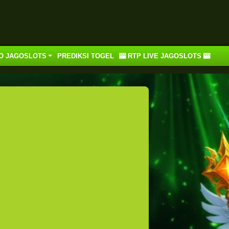
O JAGOSLOTS
PREDIKSI TOGEL
🎰 RTP LIVE JAGOSLOTS 🎰