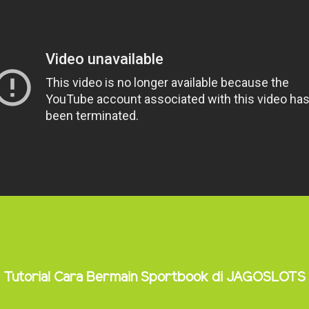
Tutorial Cara Bermain Sportbook di JAGOSLOTS