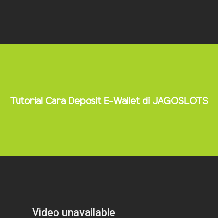
Tutorial Cara Deposit E-Wallet di JAGOSLOTS